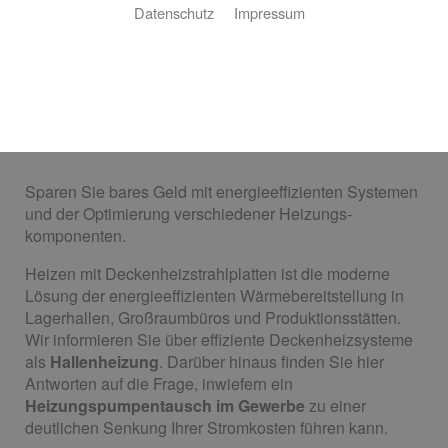
Datenschutz
Impressum
Heizungsanlagen für das
Gewerbe
Sparen Sie bares Geld mit energieeffizienten Systemen
und der Optimierung verschiedener Heizungs­
komponenten.
Heizen mit Deckenheizstrahlplatten ist die moderne
Lösung der energieeffizienten Wärmebereitstellung in
Lagerhallen, Großraumbüros und Produktionsstätten.
Wir informieren Sie über effiziente Deckenheizsysteme
als
Hallenheizung
. Darüber hinaus finden Sie hier
Antworten auf die Frage, inwiefern ein
Heizungspumpentausch im Gewerbe
zu einer
deutlichen Senkung Ihrer Stromkosten führen kann.