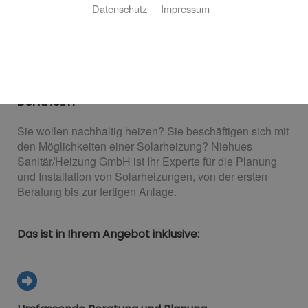
Datenschutz
Impressum
Heizen mit Solarenergie
Das Rundum-sorglos-Paket für Bad
Bentheim
Sie wollen nachhaltig heizen? Sie beschäftigen sich mit
den Möglichkeiten einer Solarheizung? Niehues
Sanitär/Heizung GmbH ist Ihr Experte für die Planung
und Installation von Solarheizungen, von der ersten
Beratung bis zur fertigen Anlage.
Das ist in Ihrem Angebot inklusive: